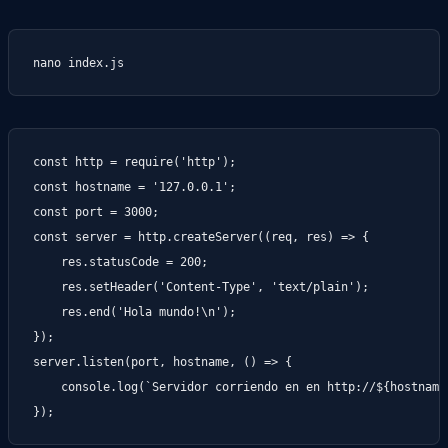
nano index.js
const http = require('http');

const hostname = '127.0.0.1';

const port = 3000;

const server = http.createServer((req, res) => {

    res.statusCode = 200;

    res.setHeader('Content-Type', 'text/plain');

    res.end('Hola mundo!\n');

});

server.listen(port, hostname, () => {

    console.log(`Servidor corriendo en en http://${hostname}
});