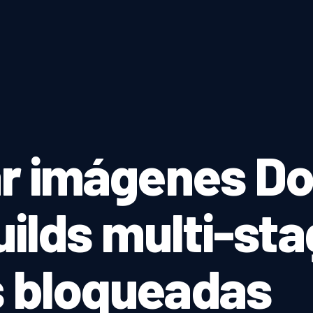
ar imágenes D
uilds multi-sta
 bloqueadas