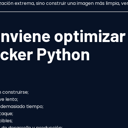
ización extrema, sino construir una imagen más limpia, ver
nviene optimizar
cker Python
 construirse;
ve lento;
e demasiado tiempo;
taque;
ibles;
de desarrollo y producción;