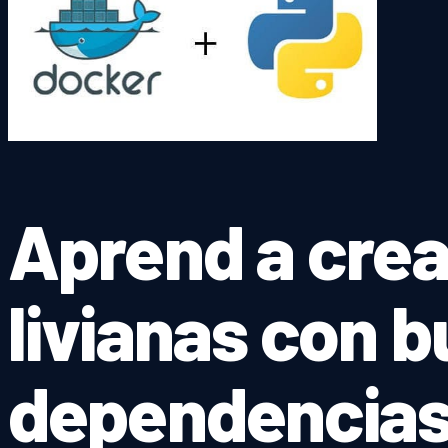
Aprend a cre
livianas con b
dependencias