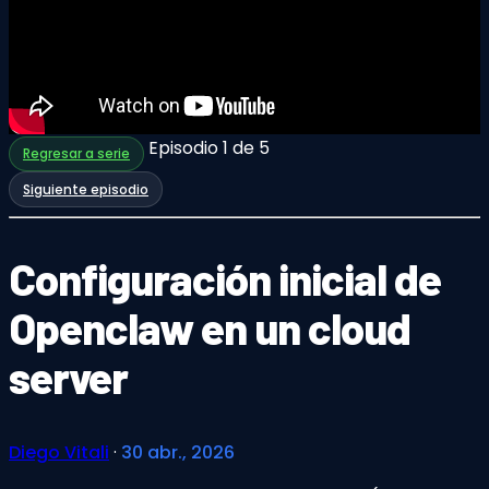
En este video te explico qué es OpenClaw (también
conocido como ClawdBot o MoltBot), cómo funciona
este agente de IA y para qué se puede usar en la vida
real.
Episodio 1 de 5
Regresar a serie
Siguiente episodio
Configuración inicial de
Openclaw en un cloud
server
Diego Vitali
·
30 abr., 2026