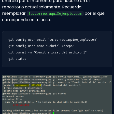
omítela por el momento para hacerlo en el
repositorio actual solamente. Recuerda
reemplazar
por el que
tu.correo.aqui@ejemplo.com
corresponda en tu caso.
git config user.email "
tu.correo.aqui@ejemplo.com
"

git config user.name "Gabriel Cánepa"

git commit -m "Commit inicial del archivo 1"

git status